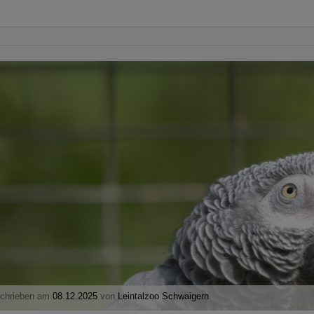
chrieben am
08.12.2025
von
Leintalzoo Schwaigern