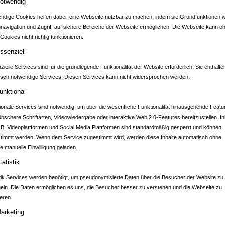
otwendig
ndige Cookies helfen dabei, eine Webseite nutzbar zu machen, indem sie Grundfunktionen w
nnavigation und Zugriff auf sichere Bereiche der Webseite ermöglichen. Die Webseite kann o
Cookies nicht richtig funktionieren.
DTPORTAL KRAIC
ssenziell
ielle Services sind für die grundlegende Funktionalität der Website erforderlich. Sie enthalte
isch notwendige Services. Diesen Services kann nicht widersprochen werden.
unktional
ionale Services sind notwendig, um über die wesentliche Funktionalität hinausgehende Featu
übschere Schriftarten, Videowiedergabe oder interaktive Web 2.0-Features bereitzustellen. In
.B. Videoplattformen und Social Media Plattformen sind standardmäßig gesperrt und können
NEWS
timmt werden. Wenn dem Service zugestimmt wird, werden diese Inhalte automatisch ohne
Was gibt es Neues?
e manuelle Einwilligung geladen.
tatistik
stik Services werden benötigt, um pseudonymisierte Daten über die Besucher der Website zu
ln. Die Daten ermöglichen es uns, die Besucher besser zu verstehen und die Webseite zu
eren.
arketing