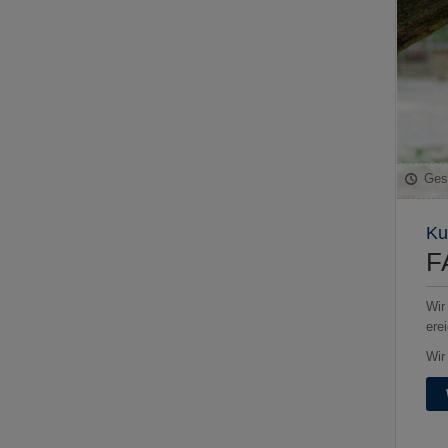
Ges
Ku
F
Wir
ere
Wir