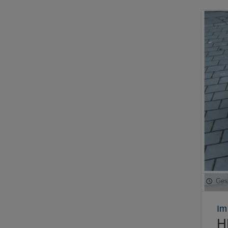
Ges
Im
H