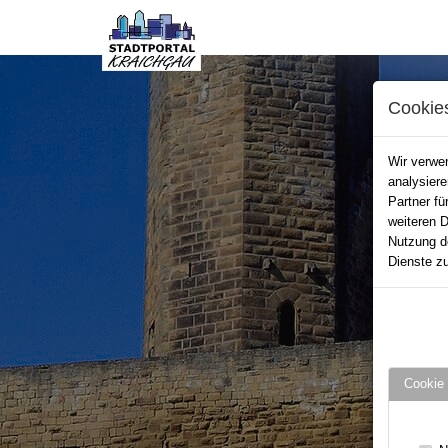
Cookie
Wir verwen
analysier
Partner fü
weiteren D
Nutzung d
Dienste zu
Cookie 