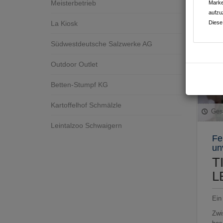
Meisterbetrieb
Marke
aufzu
La Kiosk
Diese
Südwestdeutsche Salzwerke AG
Outdoor Outlet
Betten-Stumpf KG
Kartoffelhof Schmälzle
Ges
Leintalzoo Schwaigern
Fe
un
T
L
Ein
Zwi