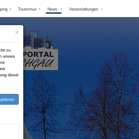
ping
Tourismus
News
Veranstaltungen
×
ite zu
n unsere
mit
rer
ung dieser