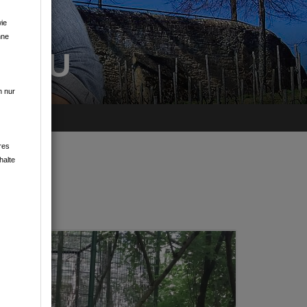
ie
hne
HGAU
n nur
res
halte