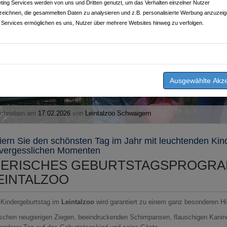
ting Services werden von uns und Dritten genutzt, um das Verhalten einzelner Nutzer
zeichnen, die gesammelten Daten zu analysieren und z.B. personalisierte Werbung anzuzeig
 Services ermöglichen es uns, Nutzer über mehrere Websites hinweg zu verfolgen.
chrieben am
17.02.2026
von
Leintalzoo Schwaigern
iern Sie den schönsten Tag im Jahr mit leuchtenden Ki
vergesslichen Momenten
IERISCHES GEBURTSTAGSPROGRA
EINTALZOO
 Kindergeburtstag im
Leintalzoo
wird garantiert zu einem ganz besonderen Hi
schen neugierigen Ziegen, beeindruckenden Schimpansen, flauschigen Kaninc