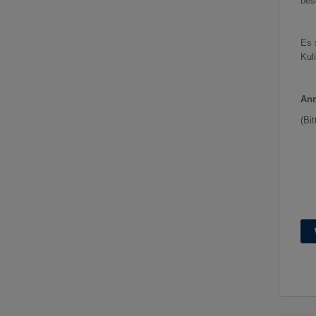
bes
Es 
Kul
Anm
(Bi