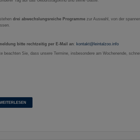
onderer Tag auf das Geburtstagskind und seine Gäste.
stehen
drei abwechslungsreiche Programme
zur Auswahl, von der spannend
issen.
eldung bitte rechtzeitig per E-Mail an
:
kontakt@leintalzoo.info
tte beachten Sie, dass unsere Termine, insbesondere am Wochenende, schnel
WEITERLESEN