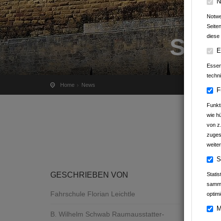
N
Notwe
Seite
diese 
STA
E
Essenz
techn
Home
News
F
Funkt
wie h
von z
zuges
weiter
S
GESCHRIEBEN VON
Stati
samme
Fahrschule Florian Leichtle
optimi
M
B. Wilhelm Schwab Raumausstatter-