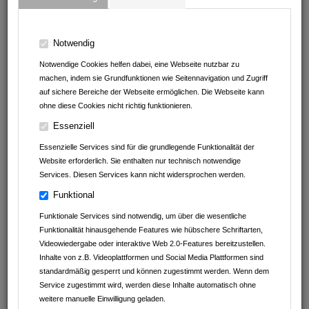
Notwendig
Notwendige Cookies helfen dabei, eine Webseite nutzbar zu
machen, indem sie Grundfunktionen wie Seitennavigation und Zugriff
auf sichere Bereiche der Webseite ermöglichen. Die Webseite kann
ohne diese Cookies nicht richtig funktionieren.
Essenziell
Fahrschule Florian Leichtle
Essenzielle Services sind für die grundlegende Funktionalität der
Heilbronner Strasse1/3
Website erforderlich. Sie enthalten nur technisch notwendige
74912
Kirchardt
Services. Diesen Services kann nicht widersprochen werden.
Baden-Württemberg
Deutschland
Funktional
0176 227 257 69
Funktionale Services sind notwendig, um über die wesentliche
Funktionalität hinausgehende Features wie hübschere Schriftarten,
florian@fs-leichtle.de
Videowiedergabe oder interaktive Web 2.0-Features bereitzustellen.
www.fs-leichtle.de
Inhalte von z.B. Videoplattformen und Social Media Plattformen sind
standardmäßig gesperrt und können zugestimmt werden. Wenn dem
Service zugestimmt wird, werden diese Inhalte automatisch ohne
weitere manuelle Einwilligung geladen.