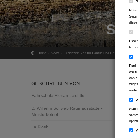
N
Notwe
Seite
diese 
STA
E
Essenz
techn
Home
News
Ferienzeit- Zeit für Familie und Geschichten-
F
Funkt
wie h
von z
GESCHRIEBEN VON
zuges
weiter
Fahrschule Florian Leichtle
S
B. Wilhelm Schwab Raumausstatter-
Stati
Meisterbetrieb
samme
optimi
La Kiosk
M