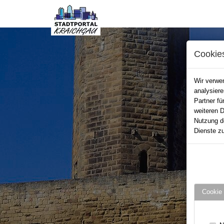
Cookie
Wir verwen
analysier
Partner fü
weiteren D
Nutzung d
Dienste zu
Cookie 