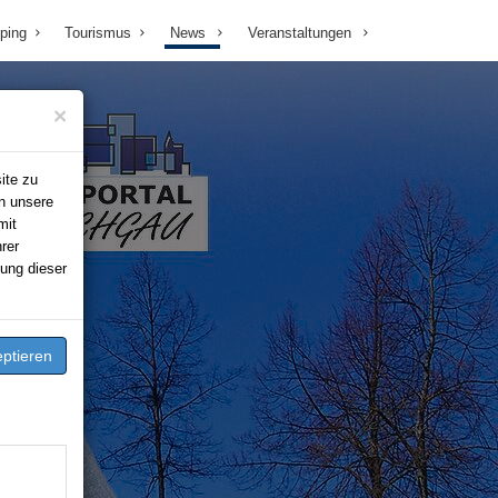
ping
Tourismus
News
Veranstaltungen
×
ite zu
n unsere
mit
rer
ung dieser