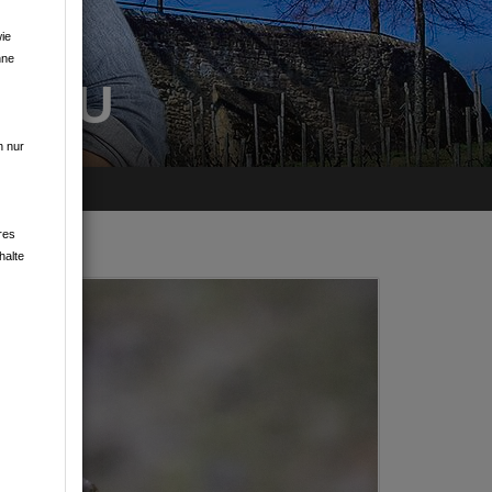
ie
hne
HGAU
n nur
res
halte