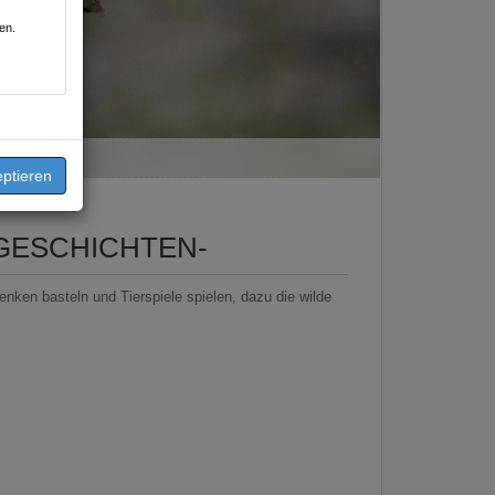
en.
 GESCHICHTEN-
enken basteln und Tierspiele spielen, dazu die wilde