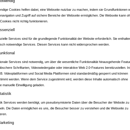
otwendig
ndige Cookies helfen dabei, eine Webseite nutzbar zu machen, indem sie Grundfunktionen w
nnavigation und Zugriff auf sichere Bereiche der Webseite ermöglichen. Die Webseite kann o
Cookies nicht richtig funktionieren.
DTPORTAL KRAIC
ssenziell
ielle Services sind für die grundlegende Funktionalität der Website erforderlich. Sie enthalte
isch notwendige Services. Diesen Services kann nicht widersprochen werden.
unktional
ionale Services sind notwendig, um über die wesentliche Funktionalität hinausgehende Featu
übschere Schriftarten, Videowiedergabe oder interaktive Web 2.0-Features bereitzustellen. In
.B. Videoplattformen und Social Media Plattformen sind standardmäßig gesperrt und können
timmt werden. Wenn dem Service zugestimmt wird, werden diese Inhalte automatisch ohne
e manuelle Einwilligung geladen.
tatistik
stik Services werden benötigt, um pseudonymisierte Daten über die Besucher der Website zu
ln. Die Daten ermöglichen es uns, die Besucher besser zu verstehen und die Webseite zu
eren.
arketing