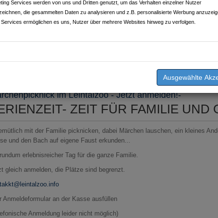
ting Services werden von uns und Dritten genutzt, um das Verhalten einzelner Nutzer
zeichnen, die gesammelten Daten zu analysieren und z.B. personalisierte Werbung anzuzeig
 Services ermöglichen es uns, Nutzer über mehrere Websites hinweg zu verfolgen.
chrieben am
26.08.2008
von
Leintalzoo Schwaigern
rchenpicknick im Leintalzoo - Jetzt anmelden!-
ERIENZEIT- ZEIT FÜR FAMILIE UND
gemütlich mit der Familie picknicken, dabei Märchen lauschen, ein kleines And
se und den Bach auf eigene Faust erkunden...
 rundum erlebnisreicher Tag für die ganze Familie.
zt gleich anmelden, die Plätze sind begrenzt.
takkt@leintalzoo.info
r Anmeldeformular an der Kasse ausfüllen
lefonische Anmeldung leider nicht möglich)