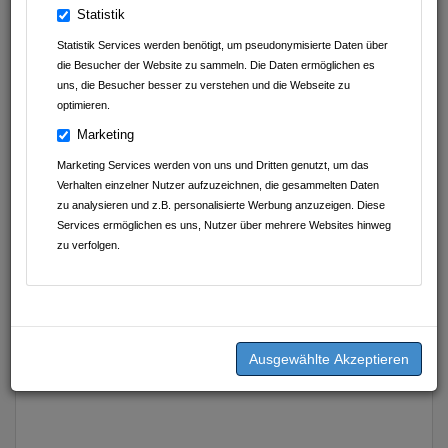
Statistik
06262 / 920 50
06262 / 9205 99
Statistik Services werden benötigt, um pseudonymisierte Daten über
s.binder@betten-stumpf.de
die Besucher der Website zu sammeln. Die Daten ermöglichen es
uns, die Besucher besser zu verstehen und die Webseite zu
optimieren.
Ute Stumpf
Marketing
06262 / 920 50
Marketing Services werden von uns und Dritten genutzt, um das
06262 / 9205 99
Verhalten einzelner Nutzer aufzuzeichnen, die gesammelten Daten
u.stumpf@betten-stumpf.de
zu analysieren und z.B. personalisierte Werbung anzuzeigen. Diese
Services ermöglichen es uns, Nutzer über mehrere Websites hinweg
zu verfolgen.