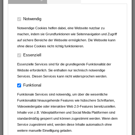
Notwendig
Notwendige Cookies helfen dabei, eine Webseite nutzbar zu
Betten-Stumpf KG
machen, indem sie Grundfunktionen wie Seitennavigation und Zugriff
auf sichere Bereiche der Webseite ermöglichen. Die Webseite kann
Bahnhofstr.18
ohne diese Cookies nicht richtig funktionieren.
74858
Aglasterhausen
Baden-Württemberg
Essenziell
Deutschland
Essenzielle Services sind für die grundlegende Funktionalität der
06262 / 920 50
Website erforderlich. Sie enthalten nur technisch notwendige
Services. Diesen Services kann nicht widersprochen werden.
info@betten-stumpf.de
www.betten-stumpf.de
Funktional
Facebook
Funktionale Services sind notwendig, um über die wesentliche
Funktionalität hinausgehende Features wie hübschere Schriftarten,
Videowiedergabe oder interaktive Web 2.0-Features bereitzustellen.
Inhalte von z.B. Videoplattformen und Social Media Plattformen sind
standardmäßig gesperrt und können zugestimmt werden. Wenn dem
Ansprechpartner
Service zugestimmt wird, werden diese Inhalte automatisch ohne
weitere manuelle Einwilligung geladen.
Steven Binder