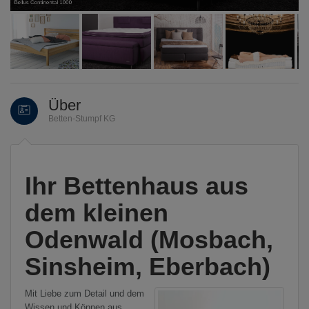
Bellus Continental 1000
Über
Betten-Stumpf KG
Ihr Bettenhaus aus
dem kleinen
Odenwald (Mosbach,
Sinsheim, Eberbach)
Mit Liebe zum Detail und dem
Wissen und Können aus