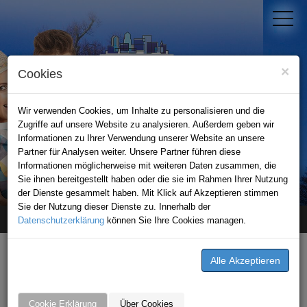
×
Cookies
Wir verwenden Cookies, um Inhalte zu personalisieren und die
Zugriffe auf unsere Website zu analysieren. Außerdem geben wir
Informationen zu Ihrer Verwendung unserer Website an unsere
Partner für Analysen weiter. Unsere Partner führen diese
Informationen möglicherweise mit weiteren Daten zusammen, die
STADTPORTAL KRAICHGAU
Sie ihnen bereitgestellt haben oder die sie im Rahmen Ihrer Nutzung
der Dienste gesammelt haben. Mit Klick auf Akzeptieren stimmen
Sie der Nutzung dieser Dienste zu. Innerhalb der
Datenschutzerklärung
Home
unternehmen
können Sie Ihre Cookies managen.
Genralagentur AXA AG - Andreas Wagner
Genralagentur AXA AG - Andreas Wagner
Bahnhofstraße 12
Cookie Erklärung
Über Cookies